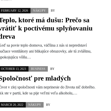
FEBRUARY 12, 2026
NÁKUPY
BY
Teplo, ktoré má dušu: Prečo sa
vrátiť k poctivému splyňovaniu
dreva
Keď sa povie teplo domova, väčšina z nás si nepredstaví
učiace ventilátory ani blikajúce obrazovky, ale tú zvláštnu,
upokojujúcu vôňu…
OCTOBER 13, 2023
BUSINESS
BY
Spoločnosť pre mladých
Život v zlej spoločnosti vám neprinesie do života nič dobrého.
Ak ste v partii, kde sa pije veľmi veľa alkoholu,…
MARCH 20, 2022
NÁKUPY
BY