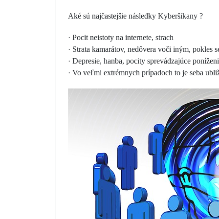
Aké sú najčastejšie následky Kyberšikany ?
· Pocit neistoty na internete, strach
· Strata kamarátov, nedôvera voči iným, pokles
· Depresie, hanba, pocity sprevádzajúce ponížen
· Vo veľmi extrémnych prípadoch to je seba ubl