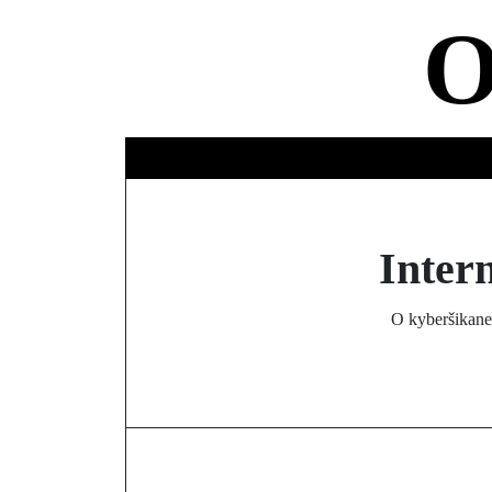
Skip
to
content
Intern
O kyberšikane