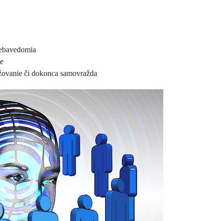
 sebavedomia
ie
ižovanie či dokonca samovražda