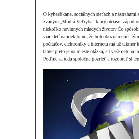
O kyberšikane, sociálnych sieťach a nástrahami 
zvaným „Modrá Veľryba“ ktorý otriasol západn
niekoľko nevinných mladých životov.Čo spôsobilo,
viac detí napriek tomu, že boli oboznámení s tým
počítačov, elektroniky a internetu má už takmer 
tablet preto je na mieste otázka, sú vaše deti na
Poďme sa teda spoločne pozrieť a rozobrať si té