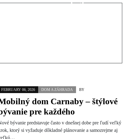
neónky?
FEBRUARY 06, 2026
DOM A ZÁHRADA
BY
Mobilný dom Carnaby – štýlové
bývanie pre každého
Nové bývanie predstavuje často v dnešnej dobe pre ľudí veľký
krok, ktorý si vyžaduje dôkladné plánovanie a samozrejme aj
veľkú…