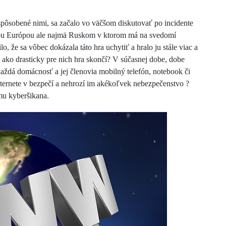
spôsobené nimi, sa začalo vo väčšom diskutovať po incidente
ou Európou ale najmä Ruskom v ktorom má na svedomí
 že sa vôbec dokázala táto hra uchytiť a hralo ju stále viac a
 ako drasticky pre nich hra skončí? V súčasnej dobe, dobe
každá domácnosť a jej členovia mobilný telefón, notebook či
 internete v bezpečí a nehrozí im akékoľvek nebezpečenstvo ?
mu kyberšikana.