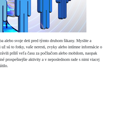
ba alebo svoje deti pred týmto druhom šikany. Myslite a
i už sú to fotky, vaše neresti, zvyky alebo intímne informácie o
trávili príliš veľa času za počítačom alebo mobilom, naopak
iné prospešnejšie aktivity a v neposlednom rade s nimi viacej
tilo.
Next Post
Čo je lepšie ako