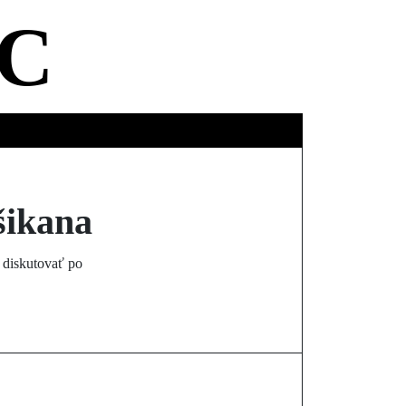
C
ršikana
 diskutovať po