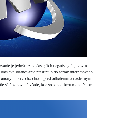
vanie je jedným z najčastejších negatívnych javov na
 klasické šikanovanie presunulo do formy internetového
ní anonymitou čo ho chráni pred odhalením a následným
e tie sú šikanované všade, kde so sebou berú mobil či iné