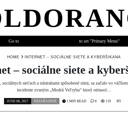
OLDORAN
Go to
APPEARANCE > MENU
to set "Primary Menu"
HOME
INTERNET – SOCIÁLNE SIETE A KYBERŠIKANA
et – sociálne siete a kybe
, sociálnych sieťach a nástrahami spôsobené nimi, sa začalo vo väčšom
incidente zvaným „Modrá Veľryba“ ktorý otriasol…
JUNE 08, 2017
NEZAŘAZENÉ
1 MIN READ
0
119
BY