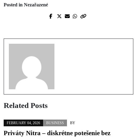
Posted in Nezařazené
Prev Post
Next Post
Ako vyriešiť spory so svokrou
Skúsili ste už tantrickú masáž?
Related Posts
FEBRUARY 04, 2026
BUSINESS
BY
Priváty Nitra – diskrétne potešenie bez