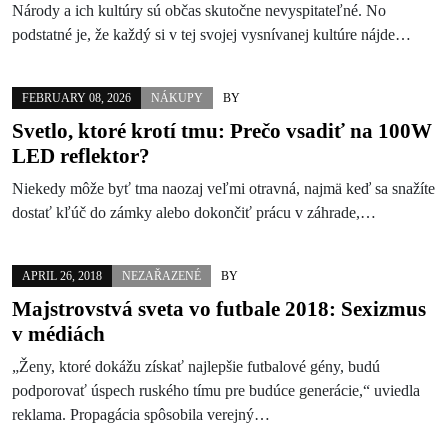
Národy a ich kultúry sú občas skutočne nevyspitateľné. No
podstatné je, že každý si v tej svojej vysnívanej kultúre nájde…
FEBRUARY 08, 2026
NÁKUPY
BY
Svetlo, ktoré krotí tmu: Prečo vsadiť na 100W
LED reflektor?
Niekedy môže byť tma naozaj veľmi otravná, najmä keď sa snažíte
dostať kľúč do zámky alebo dokončiť prácu v záhrade,…
APRIL 26, 2018
NEZAŘAZENÉ
BY
Majstrovstvá sveta vo futbale 2018: Sexizmus
v médiách
„Ženy, ktoré dokážu získať najlepšie futbalové gény, budú
podporovať úspech ruského tímu pre budúce generácie,“ uviedla
reklama. Propagácia spôsobila verejný…