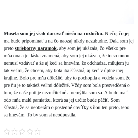
Musela som jej však darovať niečo na rozlúčku.
Niečo, čo jej
ma bude pripomínať a na čo naozaj nikdy nezabudne. Dala som jej
preto
strieborny naramok
, aby som jej ukázala, čo všetko pre
mňa ona a jej láska znamená, aby som jej ukázala, že to so mnou
nemusí vzdávať a že aj keď sa hnevám, že odchádza, milujem ju
tak veľmi, že chcem, aby bola iba šťastná, aj keď v úplne inej
krajine. Bolo pre mňa dôležité, aby to pochopila a vedela som, že
pre ňu je to taktiež veľmi dôležité. Vždy som bola presvedčená o
tom, že naše puti je nezničiteľné a nemýlila som sa. A bude mať
odo mňa malú pamiatku, ktorá sa jej určite bude páčiť. Som
šťastná, že sa neoberám o posledné chvíľky s ňou len preto, lebo
sa hnevám. To by som si neodpustila.