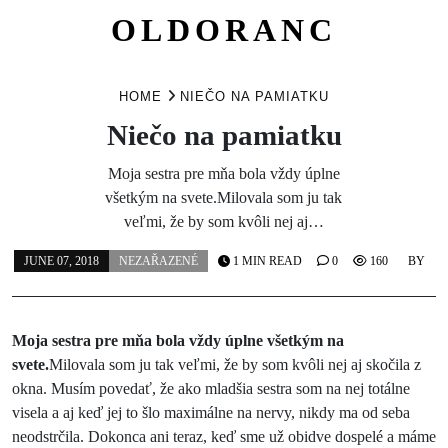
OLDORANC
Skip
to
HOME
NIEČO NA PAMIATKU
content
Niečo na pamiatku
Moja sestra pre mňa bola vždy úplne
všetkým na svete.Milovala som ju tak
veľmi, že by som kvôli nej aj…
JUNE 07, 2018
NEZAŘAZENÉ
1 MIN READ
0
160
BY
Moja sestra pre mňa bola vždy úplne všetkým na
svete.
Milovala som ju tak veľmi, že by som kvôli nej aj skočila z
okna. Musím povedať, že ako mladšia sestra som na nej totálne
visela a aj keď jej to šlo maximálne na nervy, nikdy ma od seba
neodstrčila. Dokonca ani teraz, keď sme už obidve dospelé a máme