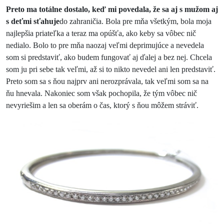
Preto ma totálne dostalo, keď mi povedala, že sa aj s mužom aj
s deťmi sťahuje
do zahraničia. Bola pre mňa všetkým, bola moja
najlepšia priateľka a teraz ma opúšťa, ako keby sa vôbec nič
nedialo. Bolo to pre mňa naozaj veľmi deprimujúce a nevedela
som si predstaviť, ako budem fungovať aj ďalej a bez nej. Chcela
som ju pri sebe tak veľmi, až si to nikto nevedel ani len predstaviť.
Preto som sa s ňou najprv ani nerozprávala, tak veľmi som sa na
ňu hnevala. Nakoniec som však pochopila, že tým vôbec nič
nevyriešim a len sa oberám o čas, ktorý s ňou môžem stráviť.