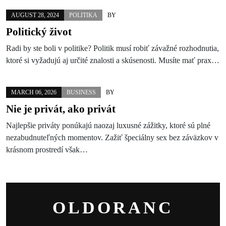
AUGUST 28, 2024
POLITIKA
BY
Politický život
Radi by ste boli v politike? Politik musí robiť závažné rozhodnutia,
ktoré si vyžadujú aj určité znalosti a skúsenosti. Musíte mať prax…
MARCH 06, 2026
BUSINESS
BY
Nie je privát, ako privát
Najlepšie priváty ponúkajú naozaj luxusné zážitky, ktoré sú plné
nezabudnuteľných momentov. Zažiť špeciálny sex bez záväzkov v
krásnom prostredí však…
OLDORANC