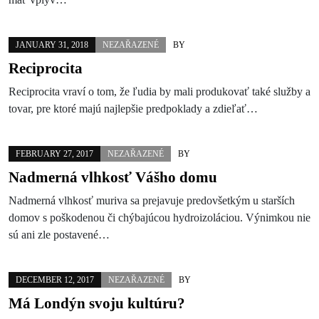
JANUARY 31, 2018
NEZAŘAZENÉ
BY
Reciprocita
Reciprocita vraví o tom, že ľudia by mali produkovať také služby a
tovar, pre ktoré majú najlepšie predpoklady a zdieľať…
FEBRUARY 27, 2017
NEZAŘAZENÉ
BY
Nadmerná vlhkosť Vášho domu
Nadmerná vlhkosť muriva sa prejavuje predovšetkým u starších
domov s poškodenou či chýbajúcou hydroizoláciou. Výnimkou nie
sú ani zle postavené…
DECEMBER 12, 2017
NEZAŘAZENÉ
BY
Má Londýn svoju kultúru?