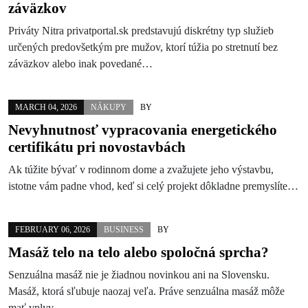
záväzkov
Priváty Nitra privatportal.sk predstavujú diskrétny typ služieb
určených predovšetkým pre mužov, ktorí túžia po stretnutí bez
záväzkov alebo inak povedané…
MARCH 04, 2026
NÁKUPY
BY
Nevyhnutnosť vypracovania energetického
certifikátu pri novostavbách
Ak túžite bývať v rodinnom dome a zvažujete jeho výstavbu,
istotne vám padne vhod, keď si celý projekt dôkladne premyslíte…
FEBRUARY 06, 2026
BUSINESS
BY
Masáž telo na telo alebo spoločná sprcha?
Senzuálna masáž nie je žiadnou novinkou ani na Slovensku.
Masáž, ktorá sľubuje naozaj veľa. Práve senzuálna masáž môže
mať vplyv…