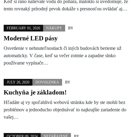
Keď si ráno nalievate vodu do pohára, málokto si uvedomuje, že
tento rovnaký prírodný prvok dokáže s presnosťou ovládať aj…
FEBRUARY 01, 2026
NÁKUPY
BY
Moderné LED pásy
Osvetlenie v nehnuteľnostiach či iných budovách berieme už
automaticky. V čase, keď sa večer zotmie a zapadne slnko
používame vypínače…
JULY 26, 2020
DOVOLENKA
BY
Kuchyňa je základom!
Hľadáte aj vy spoľahlivú webovú stránku kde by ste mohli bez
problémov a jednoducho objednávať to najkrajšie zariadenie do
vašej…
OCTOBER 09, 2024
NEZAŘAZENÉ
BY