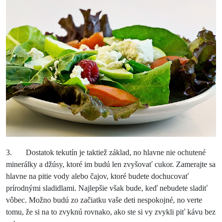
3. Dostatok tekutín je taktiež základ, no hlavne nie ochutené
minerálky a džúsy, ktoré im budú len zvyšovať cukor. Zamerajte sa
hlavne na pitie vody alebo čajov, ktoré budete dochucovať
prírodnými sladidlami. Najlepšie však bude, keď nebudete sladiť
vôbec. Možno budú zo začiatku vaše deti nespokojné, no verte
tomu, že si na to zvyknú rovnako, ako ste si vy zvykli piť kávu bez