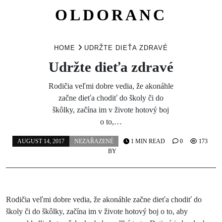
OLDORANC
Skip
to
HOME
UDRŽTE DIEŤA ZDRAVÉ
content
Udržte dieťa zdravé
Rodičia veľmi dobre vedia, že akonáhle
začne dieťa chodiť do školy či do
škôlky, začína im v živote hotový boj
o to,…
AUGUST 14, 2017
NEZAŘAZENÉ
1 MIN READ
0
173
BY
Rodičia veľmi dobre vedia, že akonáhle začne dieťa chodiť do
školy či do škôlky, začína im v živote hotový boj o to, aby