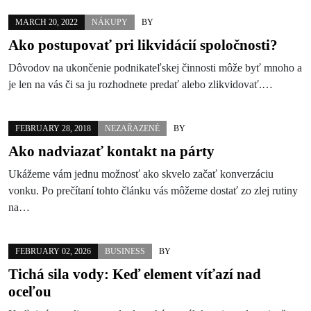
MARCH 20, 2022
NÁKUPY
BY
Ako postupovať pri likvidácií spoločnosti?
Dôvodov na ukončenie podnikateľskej činnosti môže byť mnoho a
je len na vás či sa ju rozhodnete predať alebo zlikvidovať.…
FEBRUARY 28, 2018
NEZAŘAZENÉ
BY
Ako nadviazať kontakt na párty
Ukážeme vám jednu možnosť ako skvelo začať konverzáciu
vonku. Po prečítaní tohto článku vás môžeme dostať zo zlej rutiny
na…
FEBRUARY 02, 2026
BUSINESS
BY
Tichá sila vody: Keď element víťazí nad
oceľou