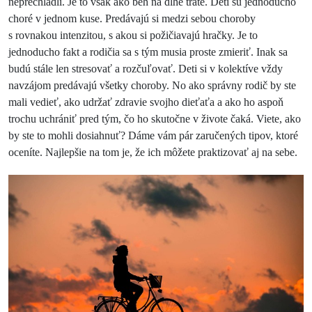
neprechladli. Je to však ako beh na dlhé trate. Deti sú jednoducho
choré v jednom kuse. Predávajú si medzi sebou choroby
s rovnakou intenzitou, s akou si požičiavajú hračky. Je to
jednoducho fakt a rodičia sa s tým musia proste zmieriť. Inak sa
budú stále len stresovať a rozčuľovať. Deti si v kolektíve vždy
navzájom predávajú všetky choroby. No ako správny rodič by ste
mali vedieť, ako udržať zdravie svojho dieťaťa a ako ho aspoň
trochu uchrániť pred tým, čo ho skutočne v živote čaká. Viete, ako
by ste to mohli dosiahnuť? Dáme vám pár zaručených tipov, ktoré
oceníte. Najlepšie na tom je, že ich môžete praktizovať aj na sebe.