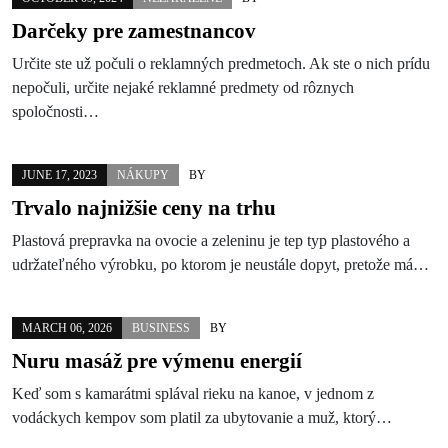
Darčeky pre zamestnancov
Určite ste už počuli o reklamných predmetoch. Ak ste o nich prídu
nepočuli, určite nejaké reklamné predmety od rôznych
spoločnosti…
JUNE 17, 2023
NÁKUPY
BY
Trvalo najnižšie ceny na trhu
Plastová prepravka na ovocie a zeleninu je tep typ plastového a
udržateľného výrobku, po ktorom je neustále dopyt, pretože má…
MARCH 06, 2026
BUSINESS
BY
Nuru masáž pre výmenu energií
Keď som s kamarátmi splával rieku na kanoe, v jednom z
vodáckych kempov som platil za ubytovanie a muž, ktorý…