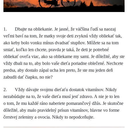
1. Dbajte na obliekanie. Je jasné, že väčšina ľudí sa naozaj
veľmi baví na tom, že matky svoje deti zvyknú vždy obliekať tak,
ako keby bolo vonku mínus dvadsať stupňov. Môžete sa na tom
smiať, koľko len chcete, pravda je taká, že deti je potrebné
obliekať oveľa viac, ako sa obliekame my sami. Je dôležité, aby ste
vždy dbali na to, aby bolo vaše dieťa poriadne oblečené. Nechcete
predsa, aby dostalo zápal ucha len preto, že ste mu jeden deň
zabudli dať čiapku, no nie?
2. Vždy dávajte svojmu dieťaťu dostatok vitamínov. Nikdy
nezabúdajte na to, že vaše dieťa musí jesť zdravo. A nie je to len
o tom, že mu každé ráno naberiete pomarančový džús. Je skutočne
dôležité, aby malo pravidelný prísun vitamínov, hlavne vo forme
čerstvej zeleniny a ovocia. Nikdy to nepodceňujte.