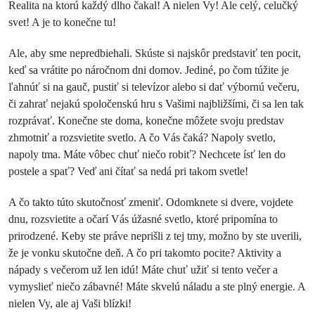
Realita na ktorú každý dlho čakal! A nielen Vy! Ale celý, celučký
svet! A je to konečne tu!
Ale, aby sme nepredbiehali. Skúste si najskôr predstaviť ten pocit,
keď sa vrátite po náročnom dni domov. Jediné, po čom túžite je
ľahnúť si na gauč, pustiť si televízor alebo si dať výbornú večeru,
či zahrať nejakú spoločenskú hru s Vašimi najbližšími, či sa len tak
rozprávať. Konečne ste doma, konečne môžete svoju predstav
zhmotniť a rozsvietite svetlo. A čo Vás čaká? Napoly svetlo,
napoly tma. Máte vôbec chuť niečo robiť? Nechcete ísť len do
postele a spať? Veď ani čítať sa nedá pri takom svetle!
A čo takto túto skutočnosť zmeniť. Odomknete si dvere, vojdete
dnu, rozsvietite a očarí Vás úžasné svetlo, ktoré pripomína to
prirodzené. Keby ste práve neprišli z tej tmy, možno by ste uverili,
že je vonku skutočne deň. A čo pri takomto pocite? Aktivity a
nápady s večerom už len idú! Máte chuť užiť si tento večer a
vymyslieť niečo zábavné! Máte skvelú náladu a ste plný energie. A
nielen Vy, ale aj Vaši blízki!