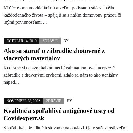
Kľúče tvoria neoddeliteľnú a veľmi podstatnú súčasť nášho
každodenného života – spájajú sa s naším domovom, prácou či
inými povinnosťami.…
OCTOBER 14, 2019
ZDRAVIE
BY
Ako sa starať o zábradlie zhotovené z
viacerých materiálov
Keď sme si na svoj balkón nechávali namontovať nerezové
zábradlie s drevenými prvkami, zdalo sa nám to ako geniálny
nápad.…
NOVEMBER 28, 2022
ZDRAVIE
BY
Kvalitné a spoľahlivé antigénové testy od
Covidexpert.sk
Spoľahlivé a kvalitné testovanie na covid-19 je v súčasnosti veľmi