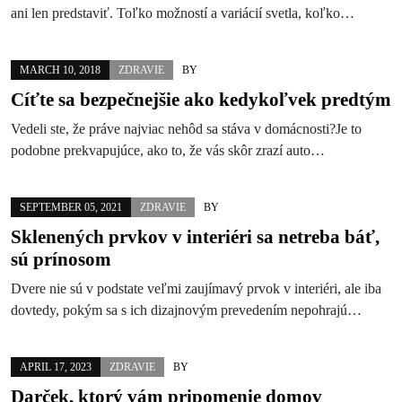
ani len predstaviť. Toľko možností a variácií svetla, koľko…
MARCH 10, 2018
ZDRAVIE
BY
Cíťte sa bezpečnejšie ako kedykoľvek predtým
Vedeli ste, že práve najviac nehôd sa stáva v domácnosti?Je to
podobne prekvapujúce, ako to, že vás skôr zrazí auto…
SEPTEMBER 05, 2021
ZDRAVIE
BY
Sklenených prvkov v interiéri sa netreba báť,
sú prínosom
Dvere nie sú v podstate veľmi zaujímavý prvok v interiéri, ale iba
dovtedy, pokým sa s ich dizajnovým prevedením nepohrajú…
APRIL 17, 2023
ZDRAVIE
BY
Darček, ktorý vám pripomenie domov