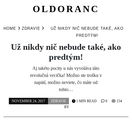
OLDORANC
Skip
to
HOME
ZDRAVIE
UŽ NIKDY NIČ NEBUDE TAKÉ, AKO
content
PREDTÝM!
Už nikdy nič nebude také, ako
predtým!
Aj takéto pocity u nás vyvoláva táto
revolučná vecička! Možno ste trošku v
napätí, možno neviete, čo máte od
tohto…
NOVEMBER 24, 2017
ZDRAVIE
1 MIN READ
0
154
BY