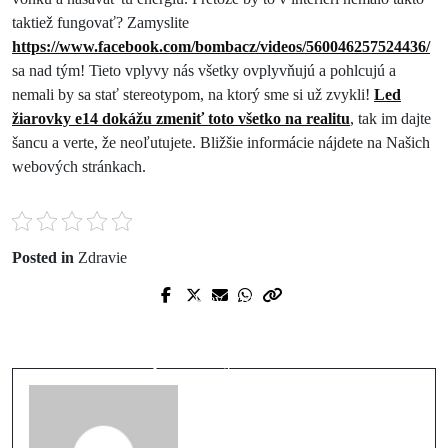
taktiež fungovať? Zamyslite
https://www.facebook.com/bombacz/videos/560046257524436/
sa nad tým! Tieto vplyvy nás všetky ovplyvňujú a pohlcujú a
nemali by sa stať stereotypom, na ktorý sme si už zvykli!
Led
žiarovky e14 dokážu zmeniť toto všetko na realitu
, tak im dajte
šancu a verte, že neoľutujete. Bližšie informácie nájdete na Našich
webových stránkach.
Posted in
Zdravie
Prev Post
Next Post
Nový Edge nebude do histórie ukladať
Má Londýn svoju kultúru?
pikantný obsah