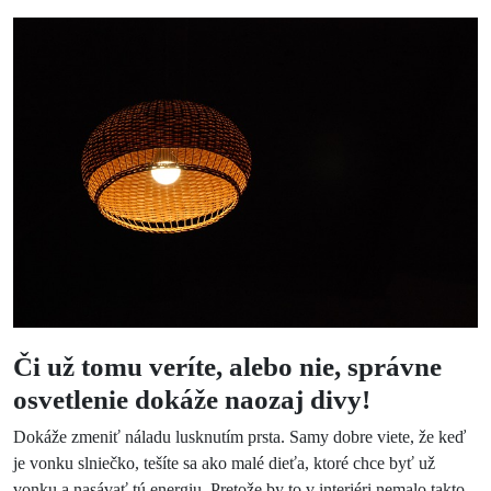
Či už tomu veríte, alebo nie, správne
osvetlenie dokáže naozaj divy!
Dokáže zmeniť náladu lusknutím prsta. Samy dobre viete, že keď
je vonku slniečko, tešíte sa ako malé dieťa, ktoré chce byť už
vonku a nasávať tú energiu. Pretože by to v interiéri nemalo takto