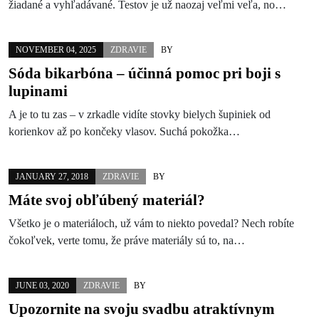
žiadané a vyhľadávané. Testov je už naozaj veľmi veľa, no…
NOVEMBER 04, 2025
ZDRAVIE
BY
Sóda bikarbóna – účinná pomoc pri boji s
lupinami
A je to tu zas – v zrkadle vidíte stovky bielych šupiniek od
korienkov až po končeky vlasov. Suchá pokožka…
JANUARY 27, 2018
ZDRAVIE
BY
Máte svoj obľúbený materiál?
Všetko je o materiáloch, už vám to niekto povedal? Nech robíte
čokoľvek, verte tomu, že práve materiály sú to, na…
JUNE 03, 2020
ZDRAVIE
BY
Upozornite na svoju svadbu atraktívnym