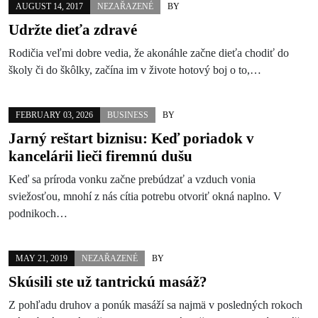
AUGUST 14, 2017
NEZAŘAZENÉ
BY
Udržte dieťa zdravé
Rodičia veľmi dobre vedia, že akonáhle začne dieťa chodiť do
školy či do škôlky, začína im v živote hotový boj o to,…
FEBRUARY 03, 2026
BUSINESS
BY
Jarný reštart biznisu: Keď poriadok v
kancelárii lieči firemnú dušu
Keď sa príroda vonku začne prebúdzať a vzduch vonia
sviežosťou, mnohí z nás cítia potrebu otvoriť okná naplno. V
podnikoch…
MAY 21, 2019
NEZAŘAZENÉ
BY
Skúsili ste už tantrickú masáž?
Z pohľadu druhov a ponúk masáží sa najmä v posledných rokoch