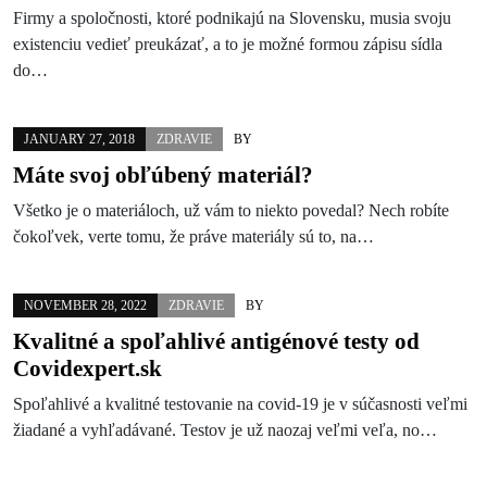
Firmy a spoločnosti, ktoré podnikajú na Slovensku, musia svoju
existenciu vedieť preukázať, a to je možné formou zápisu sídla
do…
JANUARY 27, 2018
ZDRAVIE
BY
Máte svoj obľúbený materiál?
Všetko je o materiáloch, už vám to niekto povedal? Nech robíte
čokoľvek, verte tomu, že práve materiály sú to, na…
NOVEMBER 28, 2022
ZDRAVIE
BY
Kvalitné a spoľahlivé antigénové testy od
Covidexpert.sk
Spoľahlivé a kvalitné testovanie na covid-19 je v súčasnosti veľmi
žiadané a vyhľadávané. Testov je už naozaj veľmi veľa, no…