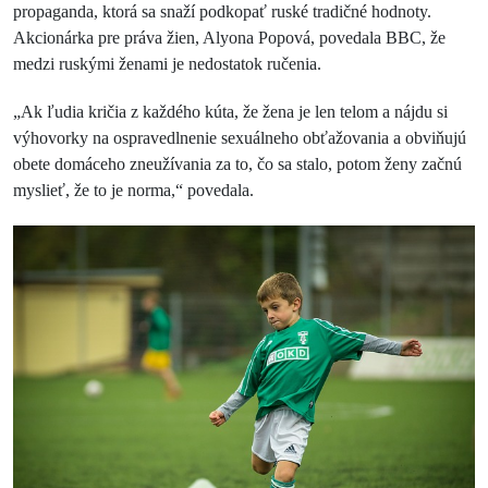
propaganda, ktorá sa snaží podkopať ruské tradičné hodnoty.
Akcionárka pre práva žien, Alyona Popová, povedala BBC, že
medzi ruskými ženami je nedostatok ručenia.
„Ak ľudia kričia z každého kúta, že žena je len telom a nájdu si
výhovorky na ospravedlnenie sexuálneho obťažovania a obviňujú
obete domáceho zneužívania za to, čo sa stalo, potom ženy začnú
myslieť, že to je norma,“ povedala.