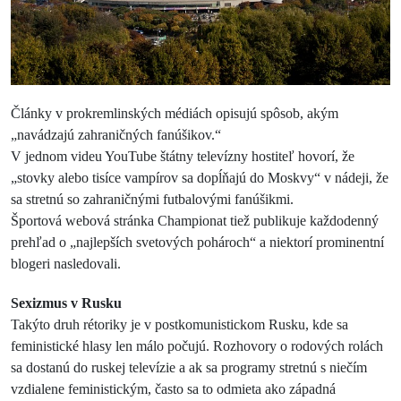
Články v prokremlinských médiách opisujú spôsob, akým
„navádzajú zahraničných fanúšikov.“
V jednom videu YouTube štátny televízny hostiteľ hovorí, že
„stovky alebo tisíce vampírov sa dopĺňajú do Moskvy“ v nádeji, že
sa stretnú so zahraničnými futbalovými fanúšikmi.
Športová webová stránka Championat tiež publikuje každodenný
prehľad o „najlepších svetových pohároch“ a niektorí prominentní
blogeri nasledovali.
Sexizmus v Rusku
Takýto druh rétoriky je v postkomunistickom Rusku, kde sa
feministické hlasy len málo počujú. Rozhovory o rodových rolách
sa dostanú do ruskej televízie a ak sa programy stretnú s niečím
vzdialene feministickým, často sa to odmieta ako západná