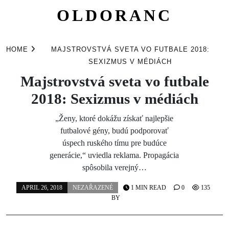
OLDORANC
Skip
to
HOME
MAJSTROVSTVÁ SVETA VO FUTBALE 2018:
content
SEXIZMUS V MÉDIÁCH
Majstrovstvá sveta vo futbale
2018: Sexizmus v médiách
„Ženy, ktoré dokážu získať najlepšie
futbalové gény, budú podporovať
úspech ruského tímu pre budúce
generácie,“ uviedla reklama. Propagácia
spôsobila verejný…
APRIL 26, 2018
NEZAŘAZENÉ
1 MIN READ
0
135
BY