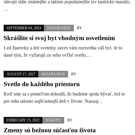
stávajú stále známejšie a takisto populárnejšie tzv tantrické masáže,
…
SEPTEMBER 04, 2024
NEZAŘAZENÉ
BY
Skrášlite si svoj byt vhodným osvetlením
Led žiarovky a led svetelny zaves vám rozsvetlia váš byt. Je to
dané tým, že vyžarujú zo seba veľké svetlo,…
AUGUST 17, 2017
NEZAŘAZENÉ
BY
Svetlo do každého priestoru
Keď sme sa s priateľom dohodli, že budeme spolu bývať, bol to
pre mňa takmer najšťastnejší deň v živote. Naozaj…
FEBRUARY 15, 2022
NÁKUPY
BY
Zmeny sú bežnou súčasťou života