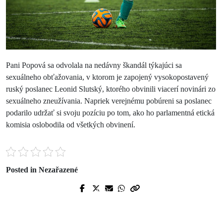
Pani Popová sa odvolala na nedávny škandál týkajúci sa
sexuálneho obťažovania, v ktorom je zapojený vysokopostavený
ruský poslanec Leonid Slutský, ktorého obvinili viacerí novinári zo
sexuálneho zneužívania. Napriek verejnému pobúreni sa poslanec
podarilo udržať si svoju pozíciu po tom, ako ho parlamentná etická
komisia oslobodila od všetkých obvinení.
Posted in Nezařazené
Prev Post
Next Post
Znaky skutočného muža : staňte sa
Ako vyriešiť spory so svokrou
ním aj vy!