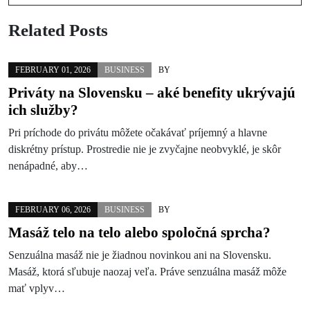
Related Posts
FEBRUARY 01, 2026
BUSINESS
BY
Priváty na Slovensku – aké benefity ukrývajú
ich služby?
Pri príchode do privátu môžete očakávať príjemný a hlavne
diskrétny prístup. Prostredie nie je zvyčajne neobvyklé, je skôr
nenápadné, aby…
FEBRUARY 06, 2026
BUSINESS
BY
Masáž telo na telo alebo spoločná sprcha?
Senzuálna masáž nie je žiadnou novinkou ani na Slovensku.
Masáž, ktorá sľubuje naozaj veľa. Práve senzuálna masáž môže
mať vplyv…