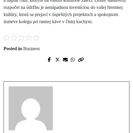
a najmä ľudí, ktorým na vašom komforte záleží. Dobre nastavený
rozpočet na údržbu je nenápadnou investíciou do vašej firemnej
kultúry, ktorá sa prejaví v úspešných projektoch a spokojnom
úsmeve kolegu pri rannej káve v čistej kuchyni.
Posted in
Business
Prev Post
Next Post
Multidrogové testy – rýchla detekcia
Koľko platíte za energie?
za skvelú cenu