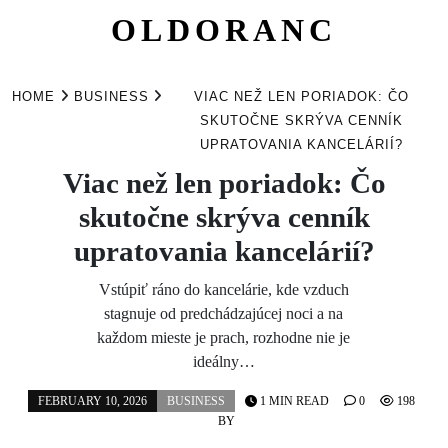
OLDORANC
Skip
to
HOME
BUSINESS
VIAC NEŽ LEN PORIADOK: ČO
content
SKUTOČNE SKRÝVA CENNÍK
UPRATOVANIA KANCELÁRIÍ?
Viac než len poriadok: Čo
skutočne skrýva cenník
upratovania kancelárií?
Vstúpiť ráno do kancelárie, kde vzduch
stagnuje od predchádzajúcej noci a na
každom mieste je prach, rozhodne nie je
ideálny…
FEBRUARY 10, 2026
BUSINESS
1 MIN READ
0
198
BY