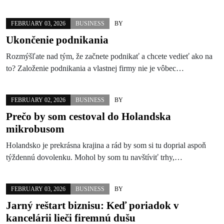
FEBRUARY 03, 2026
BUSINESS
BY
Ukončenie podnikania
Rozmýšľate nad tým, že začnete podnikať a chcete vedieť ako na
to? Založenie podnikania a vlastnej firmy nie je vôbec…
FEBRUARY 02, 2026
BUSINESS
BY
Prečo by som cestoval do Holandska
mikrobusom
Holandsko je prekrásna krajina a rád by som si tu doprial aspoň
týždennú dovolenku. Mohol by som tu navštíviť trhy,…
FEBRUARY 03, 2026
BUSINESS
BY
Jarný reštart biznisu: Keď poriadok v
kancelárii lieči firemnú dušu