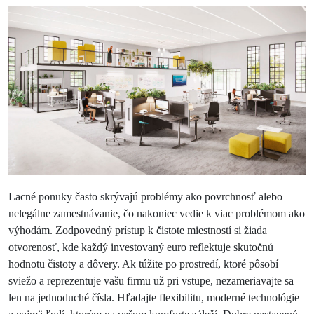
Lacné ponuky často skrývajú problémy ako povrchnosť alebo
nelegálne zamestnávanie, čo nakoniec vedie k viac problémom ako
výhodám. Zodpovedný prístup k čistote miestností si žiada
otvorenosť, kde každý investovaný euro reflektuje skutočnú
hodnotu čistoty a dôvery. Ak túžite po prostredí, ktoré pôsobí
sviežo a reprezentuje vašu firmu už pri vstupe, nezameriavajte sa
len na jednoduché čísla. Hľadajte flexibilitu, moderné technológie