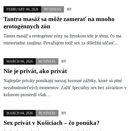
FEBRUARY 06, 2026
BUSINESS
BY
Tantra masáž sa môže zamerať na mnoho
erotogénnych zón
Tantra masáž a erotogénne zóny na ženskom tele je téma, čo ma
mimoriadne zaujíma. Považujem totiž sex za dôležitú súčasť…
MARCH 06, 2026
BUSINESS
BY
Nie je privát, ako privát
Najlepšie priváty ponúkajú naozaj luxusné zážitky, ktoré sú plné
nezabudnuteľných momentov. Zažiť špeciálny sex bez záväzkov v
krásnom prostredí však…
MARCH 04, 2026
BUSINESS
BY
Sex privát v Košiciach – čo ponúka?