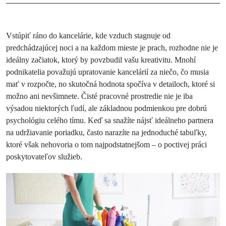
Vstúpiť ráno do kancelárie, kde vzduch stagnuje od
predchádzajúcej noci a na každom mieste je prach, rozhodne nie je
ideálny začiatok, ktorý by povzbudil vašu kreativitu. Mnohí
podnikatelia považujú upratovanie kancelárií za niečo, čo musia
mať v rozpočte, no skutočná hodnota spočíva v detailoch, ktoré si
možno ani nevšimnete. Čisté pracovné prostredie nie je iba
výsadou niektorých ľudí, ale základnou podmienkou pre dobrú
psychológiu celého tímu. Keď sa snažíte nájsť ideálneho partnera
na udržiavanie poriadku, často narazíte na jednoduché tabuľky,
ktoré však nehovoria o tom najpodstatnejšom – o poctivej práci
poskytovateľov služieb.