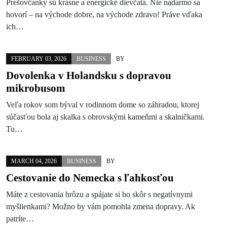
Prešovčanky sú krásne a energické dievčatá. Nie nadarmo sa
hovorí – na východe dobre, na východe zdravo! Práve vďaka
ich…
FEBRUARY 03, 2026
BUSINESS
BY
Dovolenka v Holandsku s dopravou
mikrobusom
Veľa rokov som býval v rodinnom dome so záhradou, ktorej
súčasťou bola aj skalka s obrovskými kameňmi a skalničkami.
Tu…
MARCH 04, 2026
BUSINESS
BY
Cestovanie do Nemecka s ľahkosťou
Máte z cestovania hrôzu a spájate si ho skôr s negatívnymi
myšlienkami? Možno by vám pomohla zmena dopravy. Ak
patríte…