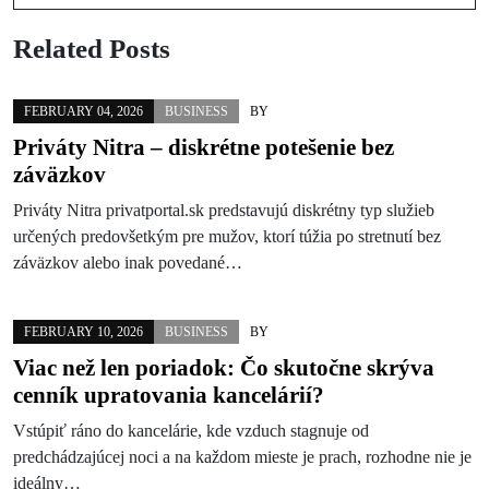
Related Posts
FEBRUARY 04, 2026
BUSINESS
BY
Priváty Nitra – diskrétne potešenie bez
záväzkov
Priváty Nitra privatportal.sk predstavujú diskrétny typ služieb
určených predovšetkým pre mužov, ktorí túžia po stretnutí bez
záväzkov alebo inak povedané…
FEBRUARY 10, 2026
BUSINESS
BY
Viac než len poriadok: Čo skutočne skrýva
cenník upratovania kancelárií?
Vstúpiť ráno do kancelárie, kde vzduch stagnuje od
predchádzajúcej noci a na každom mieste je prach, rozhodne nie je
ideálny…