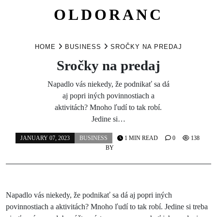
OLDORANC
Skip
to
HOME
BUSINESS
SROČKY NA PREDAJ
content
Sročky na predaj
Napadlo vás niekedy, že podnikať sa dá
aj popri iných povinnostiach a
aktivitách? Mnoho ľudí to tak robí.
Jedine si…
JANUARY 07, 2023
BUSINESS
1 MIN READ
0
138
BY
Napadlo vás niekedy, že podnikať sa dá aj popri iných
povinnostiach a aktivitách? Mnoho ľudí to tak robí. Jedine si treba