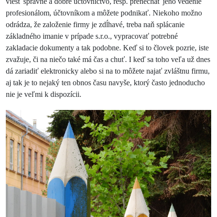
viesť správne a dobre účtovníctvo, resp. prenechať jeho vedenie
profesionálom, účtovníkom a môžete podnikať. Niekoho možno
odrádza, že založenie firmy je zdĺhavé, treba naň splácanie
základného imanie v prípade s.r.o., vypracovať potrebné
zakladacie dokumenty a tak podobne. Keď si to človek pozrie, iste
zvažuje, či na niečo také má čas a chuť. I keď sa toho veľa už dnes
dá zariadiť elektronicky alebo si na to môžete najať zvláštnu firmu,
aj tak je to nejaký ten obnos času navyše, ktorý často jednoducho
nie je veľmi k dispozícii.