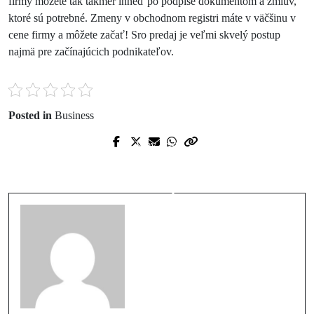
firmy môžete tak takmer ihneď po podpise dokumentom a zmlúv,
ktoré sú potrebné. Zmeny v obchodnom registri máte v väčšinu v
cene firmy a môžete začať! Sro predaj je veľmi skvelý postup
najmä pre začínajúcich podnikateľov.
Posted in
Business
Prev Post
Next Post
Kvalitné a spoľahlivé antigénové testy
Tradičná slovenská reštaurácia
od Covidexpert.sk