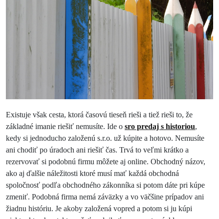
Existuje však cesta, ktorá časovú tieseň rieši a tiež rieši to, že
základné imanie riešiť nemusíte. Ide o
sro predaj s historiou
,
kedy si jednoducho založenú s.r.o. už kúpite a hotovo. Nemusíte
ani chodiť po úradoch ani riešiť čas. Trvá to veľmi krátko a
rezervovať si podobnú firmu môžete aj online. Obchodný názov,
ako aj ďalšie náležitosti ktoré musí mať každá obchodná
spoločnosť podľa obchodného zákonníka si potom dáte pri kúpe
zmeniť. Podobná firma nemá záväzky a vo väčšine prípadov ani
žiadnu históriu. Je akoby založená vopred a potom si ju kúpi