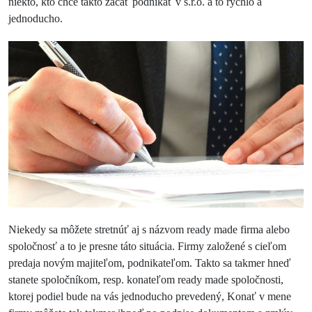
niekto, kto chce takto začať podnikať v s.r.o. a to rýchlo a
jednoducho.
Niekedy sa môžete stretnúť aj s názvom ready made firma alebo
spoločnosť a to je presne táto situácia. Firmy založené s cieľom
predaja novým majiteľom, podnikateľom. Takto sa takmer hneď
stanete spoločníkom, resp. konateľom ready made spoločnosti,
ktorej podiel bude na vás jednoducho prevedený, Konať v mene