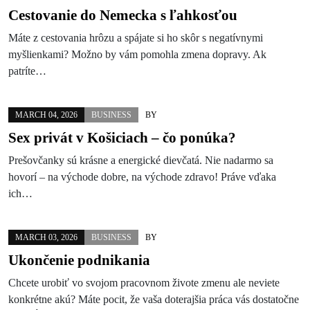
Cestovanie do Nemecka s ľahkosťou
Máte z cestovania hrôzu a spájate si ho skôr s negatívnymi
myšlienkami? Možno by vám pomohla zmena dopravy. Ak
patríte…
MARCH 04, 2026
BUSINESS
BY
Sex privát v Košiciach – čo ponúka?
Prešovčanky sú krásne a energické dievčatá. Nie nadarmo sa
hovorí – na východe dobre, na východe zdravo! Práve vďaka
ich…
MARCH 03, 2026
BUSINESS
BY
Ukončenie podnikania
Chcete urobiť vo svojom pracovnom živote zmenu ale neviete
konkrétne akú? Máte pocit, že vaša doterajšia práca vás dostatočne