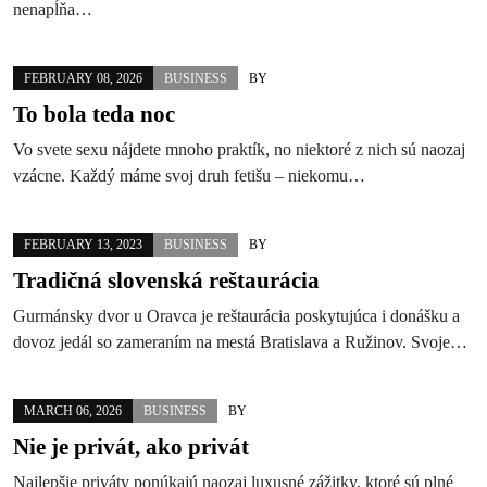
nenapĺňa…
FEBRUARY 08, 2026
BUSINESS
BY
To bola teda noc
Vo svete sexu nájdete mnoho praktík, no niektoré z nich sú naozaj
vzácne. Každý máme svoj druh fetišu – niekomu…
FEBRUARY 13, 2023
BUSINESS
BY
Tradičná slovenská reštaurácia
Gurmánsky dvor u Oravca je reštaurácia poskytujúca i donášku a
dovoz jedál so zameraním na mestá Bratislava a Ružinov. Svoje…
MARCH 06, 2026
BUSINESS
BY
Nie je privát, ako privát
Najlepšie priváty ponúkajú naozaj luxusné zážitky, ktoré sú plné