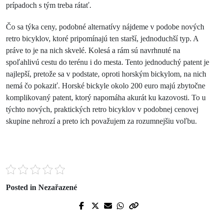
prípadoch s tým treba rátať.
Čo sa týka ceny, podobné alternatívy nájdeme v podobe nových
retro bicyklov, ktoré pripomínajú ten starší, jednoduchší typ. A
práve to je na nich skvelé. Kolesá a rám sú navrhnuté na
spoľahlivú cestu do terénu i do mesta. Tento jednoduchý patent je
najlepší, pretože sa v podstate, oproti horským bickylom, na nich
nemá čo pokaziť. Horské bickyle okolo 200 euro majú zbytočne
komplikovaný patent, ktorý napomáha akurát ku kazovosti. To u
týchto nových, praktických retro bicyklov v podobnej cenovej
skupine nehrozí a preto ich považujem za rozumnejšiu voľbu.
Posted in Nezařazené
Prev Post
Next Post