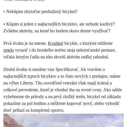
•
Nekúpim zbytočne predražený bicykel?
•
Kúpim si jeden z najlacnejších bicyklov, ale nebude kazlivý?
Zvládne aktivity, na ktoré ho budem skoro denne využívať?
Prvá úvaha je na mieste.
Kvalitné
bicykle, s ktorými môžeme
smelo
vyraziť i do horského terénu stoja nekresťanské peniaze,
vďaka ktorým ľudia na túto skvelú aktivitu radšej zabudnú.
Druhú úvahu si musíme viac špecifikovať. Ak vravíme o
najlacnejších typoch bicyklov a to čisto nových z predajne, máme
na výber Liberty. Títo osvedčení veteráni však majú kolesá a
celkové prevedenie, ktoré je vhodné iba na rovné cesty. Ako náhle
vybehneme do prírody a na prvý zložitý terén, bicykel od základu
pokazíme za pol hodinu a môžeme kupovať nový, alebo vyhodiť
dosť peňazí za kompletnú opravu.