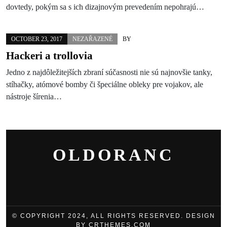
dovtedy, pokým sa s ich dizajnovým prevedením nepohrajú…
OCTOBER 23, 2017
NEZAŘAZENÉ
BY
Hackeri a trollovia
Jedno z najdôležitejších zbraní súčasnosti nie sú najnovšie tanky,
stíhačky, atómové bomby či špeciálne obleky pre vojakov, ale
nástroje šírenia…
OLDORANC
© COPYRIGHT 2024, ALL RIGHTS RESERVED. DESIGN
BY CRTHEMES.COM