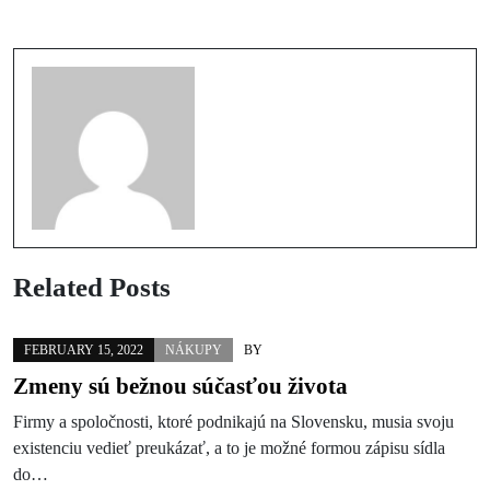
Máte svoj obľúbený materiál?
Reciprocita
Related Posts
FEBRUARY 15, 2022
NÁKUPY
BY
Zmeny sú bežnou súčasťou života
Firmy a spoločnosti, ktoré podnikajú na Slovensku, musia svoju
existenciu vedieť preukázať, a to je možné formou zápisu sídla
do…