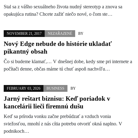
Stal sa z vášho sexuálneho života nudný stereotyp a znova sa
opakujúca rutina? Chcete zažiť niečo nové, o čom ste…
NOVEMBER 21, 2017
NEZAŘAZENÉ
BY
Nový Edge nebude do histórie ukladať
pikantný obsah
Čo si budeme klamať,… V dnešnej dobe, kedy sme pri internete a
počítači denne, občas máme tú chuť aspoň nachvíľu…
FEBRUARY 03, 2026
BUSINESS
BY
Jarný reštart biznisu: Keď poriadok v
kancelárii lieči firemnú dušu
Keď sa príroda vonku začne prebúdzať a vzduch vonia
sviežosťou, mnohí z nás cítia potrebu otvoriť okná naplno. V
podnikoch…