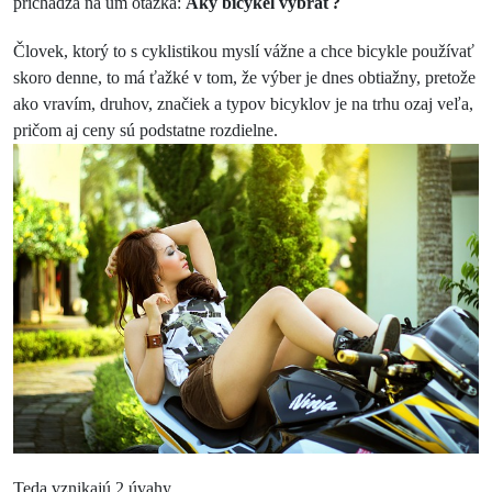
prichádza na um otázka:
Aký bicykel vybrať?
Človek, ktorý to s cyklistikou myslí vážne a chce bicykle používať
skoro denne, to má ťažké v tom, že výber je dnes obtiažny, pretože
ako vravím, druhov, značiek a typov bicyklov je na trhu ozaj veľa,
pričom aj ceny
sú podstatne rozdielne.
Teda vznikajú 2 úvahy.