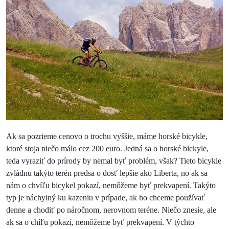
Ak sa pozrieme cenovo o trochu vyššie, máme horské bicykle,
ktoré stoja niečo málo cez 200 euro. Jedná sa o horské bickyle,
teda vyraziť do prírody by nemal byť problém, však? Tieto bicykle
zvládnu takýto terén predsa o dosť lepšie ako Liberta, no ak sa
nám o chvíľu bicykel pokazí, nemôžeme byť prekvapení. Takýto
typ je náchylný ku kazeniu v prípade, ak ho chceme používať
denne a chodiť po náročnom, nerovnom teréne. Niečo znesie, ale
ak sa o chíľu pokazí, nemôžeme byť prekvapení. V týchto