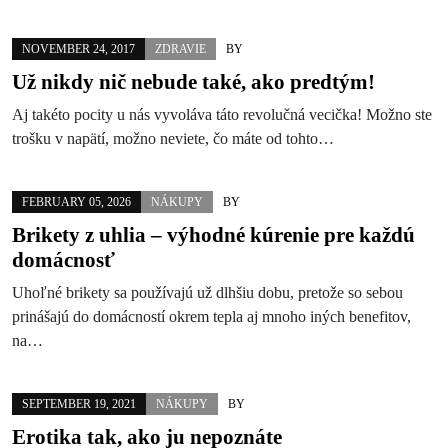
NOVEMBER 24, 2017
ZDRAVIE
BY
Už nikdy nič nebude také, ako predtým!
Aj takéto pocity u nás vyvoláva táto revolučná vecička! Možno ste
trošku v napätí, možno neviete, čo máte od tohto…
FEBRUARY 05, 2026
NÁKUPY
BY
Brikety z uhlia – výhodné kúrenie pre každú
domácnosť
Uhoľné brikety sa používajú už dlhšiu dobu, pretože so sebou
prinášajú do domácností okrem tepla aj mnoho iných benefitov,
na…
SEPTEMBER 19, 2021
NÁKUPY
BY
Erotika tak, ako ju nepoznáte