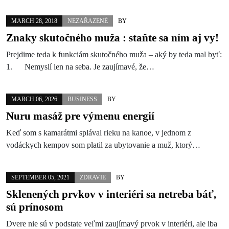
MARCH 28, 2018
NEZAŘAZENÉ
BY
Znaky skutočného muža : staňte sa ním aj vy!
Prejdime teda k funkciám skutočného muža – aký by teda mal byť:
1. Nemyslí len na seba. Je zaujímavé, že…
MARCH 06, 2026
BUSINESS
BY
Nuru masáž pre výmenu energií
Keď som s kamarátmi splával rieku na kanoe, v jednom z
vodáckych kempov som platil za ubytovanie a muž, ktorý…
SEPTEMBER 05, 2021
ZDRAVIE
BY
Sklenených prvkov v interiéri sa netreba báť,
sú prínosom
Dvere nie sú v podstate veľmi zaujímavý prvok v interiéri, ale iba