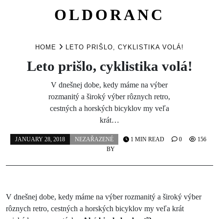
OLDORANC
Skip
to
HOME
LETO PRIŠLO, CYKLISTIKA VOLÁ!
content
Leto prišlo, cyklistika volá!
V dnešnej dobe, kedy máme na výber
rozmanitý a široký výber rôznych retro,
cestných a horských bicyklov my veľa
krát…
JANUARY 28, 2018
NEZAŘAZENÉ
1 MIN READ
0
156
BY
V dnešnej dobe, kedy máme na výber rozmanitý a široký výber
rôznych retro, cestných a horských bicyklov my veľa krát